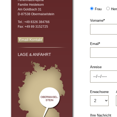
Ferienhaus Alpina
Familie Heidekorn
Frau
Her
Am Goldbach 31
D-87538 Obermaiselstein
Vorname
*
Tel.: +49 8326 384766
Fax: +49 89 3152725
Email-Kontakt
Email
*
LAGE & ANFAHRT
Anreise
Erwachsene
Ihre Nachricht