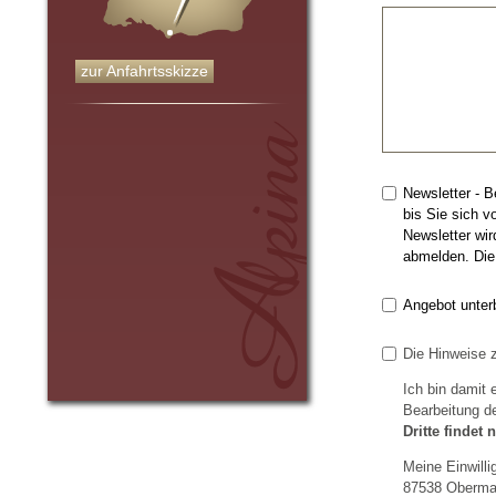
zur Anfahrtsskizze
Newsletter - 
bis Sie sich 
Newsletter wi
abmelden. Die 
Angebot unterb
Die Hinweise
Ich bin damit
Bearbeitung de
Dritte findet 
Meine Einwilli
87538 Obermai