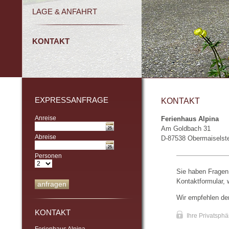
LAGE & ANFAHRT
KONTAKT
EXPRESSANFRAGE
KONTAKT
Anreise
Ferienhaus Alpina
Am Goldbach 31
Abreise
D-87538 Obermaiselst
Personen
Sie haben Fragen
Kontaktformular,
anfragen
Wir empfehlen de
KONTAKT
Ihre Privatsphä