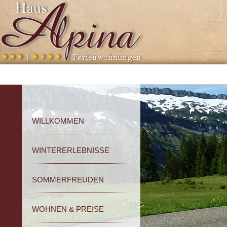
direkt zur Navigation
direkt zum Inhalt
WILLKOMMEN
WINTERERLEBNISSE
SOMMERFREUDEN
WOHNEN & PREISE